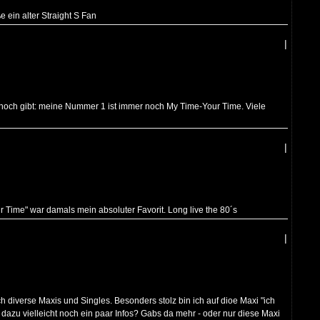
 ein alter Straight S Fan
|
h noch gibt: meine Nummer 1 ist immer noch My Time-Your Time. Viele
|
r Time" war damals mein absoluter Favorit. Long live the 80´s
|
ch diverse Maxis und Singles. Besonders stolz bin ich auf dioe Maxi "ich
azu vielleicht noch ein paar Infos? Gabs da mehr - oder nur diese Maxi