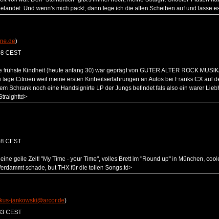
elandet. Und wenn's mich packt, dann lege ich die alten Scheiben auf und lasse e
ine.de
)
08 CEST
e frühste Kindheit (heute anfang 30) war geprägt von GUTER ALTER ROCK MUSIK/ 
zu tage Citröen weil meine ersten Kinheitserfahrungen an Autos bei Franks CX auf d
em Schrank noch eine Handsignirte LP der Jungs befindet fals also ein warer Liebh
Straighttd>
08 CEST
eine geile Zeit! "My Time - your Time", volles Brett im "Round up" in München, co
 Verdammt schade, but THX für die tollen Songs.td>
kus-jankowski@arcor.de
)
:33 CEST