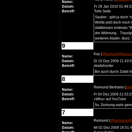
Name:
Datum:
Fr 29 Jan 2010 01:49:
Betreff:
Tolle Seite
Sauber - gibt ja doch 
Wollte jetzt doch noch 
stattdessen erstmals "
der Widmung... Traurig
weiteren Aladin- (kurz
9
Kay (
@kayjung@arcor.
Name:
Datum:
Di 15 Dez 2009 21:43:
Betreff:
straitshooter
Bin auch durch Zufall h
8
Reimund Bertrams (
ber
Name:
Datum:
Fr 04 Dez 2009 21:53:
Betreff:
»Why« auf YouTube
So, Drohung wahr gema
7
Reimund (
@bertrams@
Name:
Datum:
Mi 02 Dez 2009 16:51: