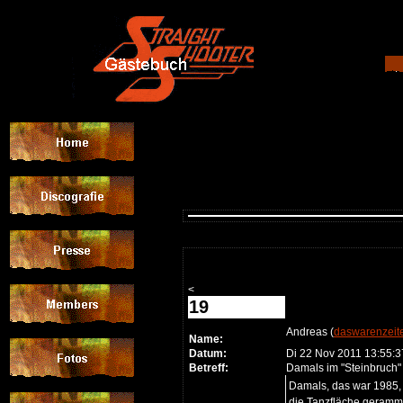
<
19
Andreas (
daswarenzei
Name:
Datum:
Di 22 Nov 2011 13:55:
Betreff:
Damals im "Steinbruch"
Damals, das war 1985, 
die Tanzfläche geramme