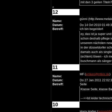
mit den 3 geilen Titeln
<
12
günni (http://www.metal
Name:
Datum:
Do 14 Oct 2010 01:49:
Betreff:
ich bin begeistert
ey, das ist ja super un
schon deshalb pflege i
unserem nächsten newsle
in der düsseldorfer sch
damals auch als single
(echtem) löwen - ich 
buschmann als sänger u
11
MF (
eniken@mfeis.de
)
Name:
Datum:
Do 27 Jan 2011 22:02:
Betreff:
Seite
Klasse Seite, klasse Ba
--->>Ist leider technis
10
Harry Haller (
jemand@b