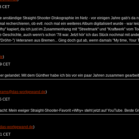
33 CET
'ne anständige Straight-Shooter-Diskographie im Netz - vor einigen Jahre gab's da 
mal recherchieren, ob evtl. noch mal ein weiteres Album digitalisiert wurde - war le
Why" kapiert, da ich just im Zusammenhang mit "Streetmark" und "Kraftwerk" vom T
e Geschichte, auch wenn's schon '78 war. Jetzt hör' ich das Stück nochmal mit an
: "Dröhn-") Veteranen aus Bremen... Ging doch gut ab, wenn damals "My time, Your
de
)
59 CET
ier gelandet. Mit dem Günther habe ich bis vor ein paar Jahren zusammen gearbeitet,
trams@das-wortgewand.de
)
25 CET
cht: Mein ewiger Straight-Shooter-Favorit »Why« steht jetzt auf YouTube. Beste
das-wortgewand.de
)
41 CET