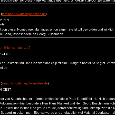
, macht weiter so! Diese Page war lange überfällig. STRAIGHT SHOOTER waren un
 (
ferdinand.svaricek@t-online.de
)
32 CEST
oter
rt von dieser Homepage. Man muss schon sagen, sie ist toll geworden und wirklich 
 die Band, insbesondere an Georg Buschmann.
len@lightcompany.de
)
57 CEST
k an Taxirock und Hans Plankert das es jetzt eine Straight Shooter Seite gibt. Ich
ellen
 (
straightshooterfan@wandklex.de
)
16 CEST
er von Straightshooter - hiermit erkläre ich diese Page für eröffnet. Herzlich bed
Kultformation - hier besonders Herr Hans Plankert und Herr Georg Buschmann - ohne
n. Es war und ist uns eine große Freude, derart bereitwillig und unkompliziert die
 Support zu bekommen. Ebenso wurde uns unglaublich viel Material überlassen, 