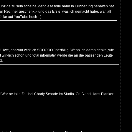
 Einzige zu sein scheine, der diese tolle band in Erinnerung behalten hat.
den Rechner geschenkt - und das Erste, was ich gemacht habe, war, all
ücke auf YouTube hoch :-)
E!!!!!! Uwe, das war wirklich SOOOOO überfällig. Wenn ich daran denke, wie
t wirklich schön und total informativ, werde die an die passenden Leute
 CU
! War ne tolle Zeit bei Charly Schade im Studio. Gruß and Hans Plankert.