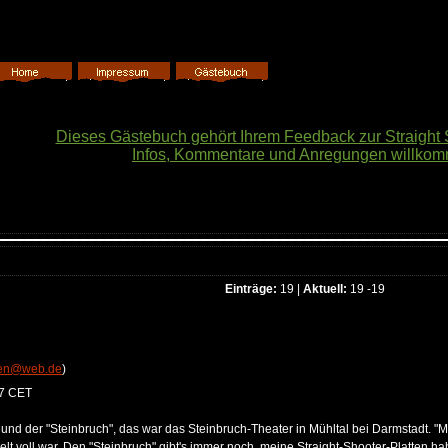
Dieses Gästebuch gehört Ihrem Feedback zur Straight 
Infos, Kommentare und Anregungen willko
Einträge:
19 |
Aktuell:
19 -19
ten@web.de
)
37 CET
und der "Steinbruch", das war das Steinbruch-Theater in Mühltal bei Darmstadt. "M
lt voll war. Den "Steinbruch" gibt's immer noch, meine Straight-Shooter-Platten 