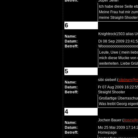
Betreff:
Super Seite!
Ich habe diese Seite eb
Meine Frau hat mir zum
meine Straight-Shooter
6
Knightrock1503 alias U
Name:
Datum:
Di 08 Sep 2009 23:41:
Betreff:
Wooooooooooooooooooooo
Leute, Uwe ( mein liebs
mich diese Mucke von de
weiterleiten. Liebe Grü
5
sibi siebert (
sibdrum@m
Name:
Datum:
Fr 07 Aug 2009 16:22:
Betreff:
Straight Shooter
Großartige Überraschung
Was treibt Georg eigent
4
Jochen Bauer (
jtcozy@r
Name:
Datum:
Mo 25 Mai 2009 17:14
Betreff:
Homepage