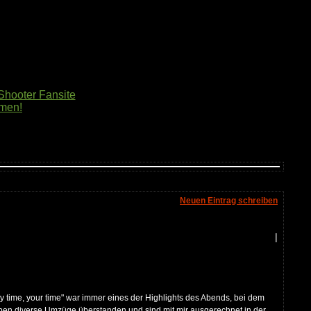
Shooter Fansite
mmen!
Neuen Eintrag schreiben
|
y time, your time" war immer eines der Highlights des Abends, bei dem
haben diverse Umzüge überstanden und sind mit mir ausgerechnet in der