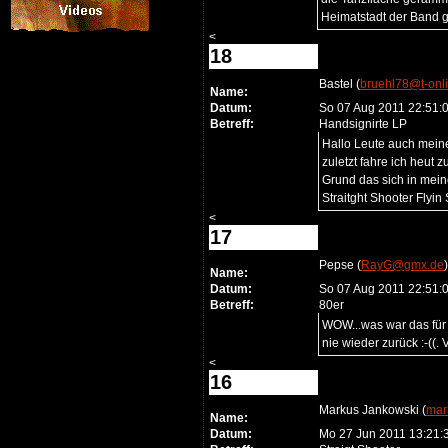
Heimatstadt der Band g
<
18
Bastel (
bruehl78@t-onl
Name:
Datum:
So 07 Aug 2011 22:51:
Betreff:
Handsignirte LP
Hallo Leute auch mein
zuletzt fahre ich heut 
Grund das sich in mein
Straitght Shooter Flyin 
<
17
Pepse (
RayG@gmx.de
)
Name:
Datum:
So 07 Aug 2011 22:51:
Betreff:
80er
WOW...was war das für 
nie wieder zurück :-((.
<
16
Markus Jankowski (
mar
Name:
Datum:
Mo 27 Jun 2011 13:21