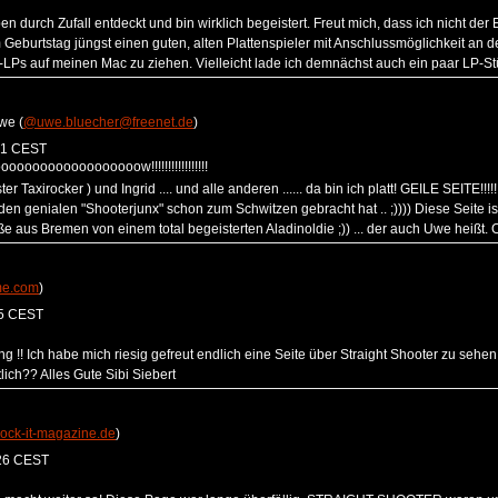
en durch Zufall entdeckt und bin wirklich begeistert. Freut mich, dass ich nicht der
 Geburtstag jüngst einen guten, alten Plattenspieler mit Anschlussmöglichkeit an 
-LPs auf meinen Mac zu ziehen. Vielleicht lade ich demnächst auch ein paar LP-St
we (
@uwe.bluecher@freenet.de
)
51 CEST
oooooooooooooow!!!!!!!!!!!!!!!!!
ter Taxirocker ) und Ingrid .... und alle anderen ...... da bin ich platt! GEILE SEIT
n genialen "Shooterjunx" schon zum Schwitzen gebracht hat .. ;)))) Diese Seite is
ße aus Bremen von einem total begeisterten Aladinoldie ;)) ... der auch Uwe heißt.
e.com
)
55 CEST
 !! Ich habe mich riesig gefreut endlich eine Seite über Straight Shooter zu sehen
lich?? Alles Gute Sibi Siebert
ock-it-magazine.de
)
:26 CEST