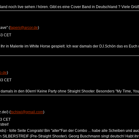
nd noch live sehen / hören. Gibt es eine Cover Band in Deutschland ? Viele Grüße
ave" (
fapeni@arcor.de
)
33 CET
t Ihr in Malente im White Horse gespielt. Ich war damals der DJ.Schön das es Euc
b.de
)
:33 CET
t damals in den 80ern! Keine Party ohne Straight Shooter. Besonders "My Time, You
.de/) (
tschiwi@gmail.com
)
33 CET
streif
ends) - tolle Seite Congrats! Bin "alter"Fan der Combo ... habe alle Scheiben und au
n SILBERSTREIF (Pre-Straight Shooter). Georg Buschmann singt deutsch! Habt ihr d