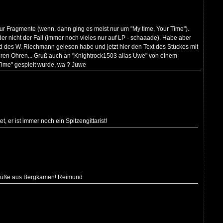
nur Fragmente (wenn, dann ging es meist nur um "My time, Your Time").
ider nicht der Fall (immer noch vieles nur auf LP - schaaade). Habe aber
od des W. Riechmann gelesen habe und jetzt hier den Text des Stückes mit
deren Ohren... Gruß auch an "Knightrock1503 alias Uwe" von einem
 Time" gespielt wurde, wa ? Juwe
 er ist immer noch ein Spitzengittarist!
 Grüße aus Bergkamen! Reimund