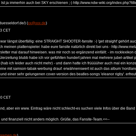
? Ist ja immerhin auch bei SKY erschienen ;-) http://www.ndw-wiki.org/index.php?title
duesseldorf.de/) (
xx@xxx.de
)
33 CET
d war längst überfällig: eine STRAIGHT SHOOTER-fansite :-) 'get straight' gehört au
ch meinen plattenspieler. habe eure fansite natürlich direkt bei uns - http://www.
tter mal darauf hinweisen. was mir noch so ergänzend einfällt: - im rocklexikon deu
ülerzeitung blubb habe ich vor gefühlten hundert jahren mal mehrere jubel-artikel pl
 (hab ich leider auch nicht mehr) - und dann hatte ich früüüüher auch mal ein kon
meine mit samson-tabak-werbung drauf. erwähnenswert ist auch das album 'nordl
nd einer sehr gelungenen cover-version des beatles-songs 'eleanor rigby'. erfreut
30 CET
nd, aber ein www. Eintrag wäre nicht schlecht-es suchen viele Infos über die Band 
ch und finanziell nicht anders möglich. Grüße, das Fansite-Team.<<--
remen.de
)