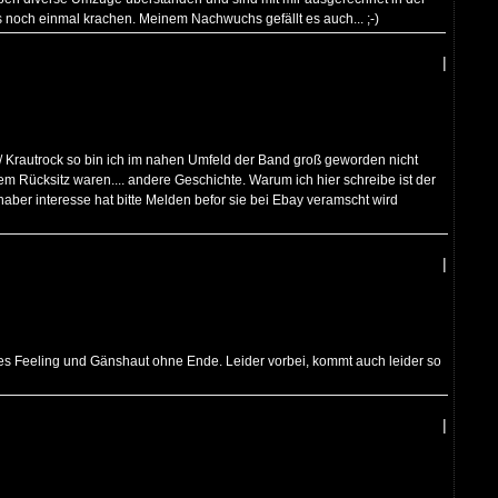
s noch einmal krachen. Meinem Nachwuchs gefällt es auch... ;-)
|
Krautrock so bin ich im nahen Umfeld der Band groß geworden nicht
em Rücksitz waren.... andere Geschichte. Warum ich hier schreibe ist der
aber interesse hat bitte Melden befor sie bei Ebay veramscht wird
|
oles Feeling und Gänshaut ohne Ende. Leider vorbei, kommt auch leider so
|