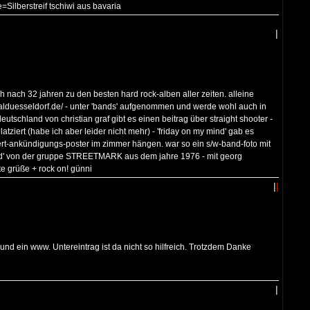
=Silberstreif tschiwi aus bavaria
|
ch nach 32 jahren zu den besten hard rock-alben aller zeiten. alleine
metalduesseldorf.de/ - unter 'bands' aufgenommen und werde wohl auch in
tschland von christian graf gibt es einen beitrag über straight shooter -
atziert (habe ich aber leider nicht mehr) - 'friday on my mind' gab es
zert-ankündigungs-poster im zimmer hängen. war so ein s/w-band-foto mit
and' von der gruppe STREETMARK aus dem jahre 1976 - mit georg
e grüße + rock on! günni
|
|
und ein www. Untereintrag ist da nicht so hilfreich. Trotzdem Danke
|