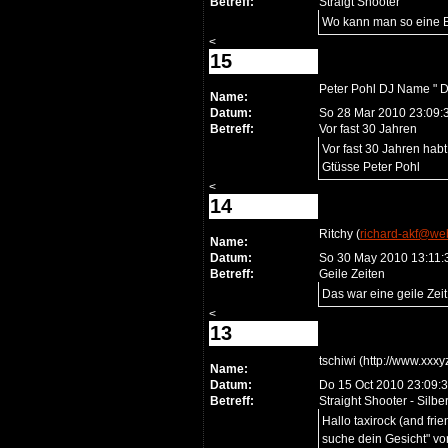
Betreff:
Straigt Shooter
Wo kann man so eine Ba
<
15
Peter Pohl DJ Name " D
Name:
Datum:
So 28 Mar 2010 23:09:
Betreff:
Vor fast 30 Jahren
Vor fast 30 Jahren hab
Gtüsse Peter Pohl
<
14
Ritchy (
richard-akf@we
Name:
Datum:
So 30 May 2010 13:11
Betreff:
Geile Zeiten
Das war eine geile Zei
<
13
tschiwi (http://www.xxxyz
Name:
Datum:
Do 15 Oct 2010 23:09:
Betreff:
Straight Shooter - Silber
Hallo taxirock (and fri
suche dein Gesicht" vo