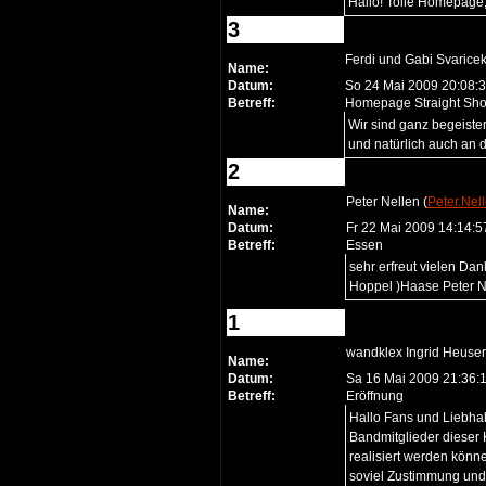
Hallo! Tolle Homepage
3
Ferdi und Gabi Svaricek
Name:
Datum:
So 24 Mai 2009 20:08:
Betreff:
Homepage Straight Sho
Wir sind ganz begeiste
und natürlich auch an
2
Peter Nellen (
Peter.Nel
Name:
Datum:
Fr 22 Mai 2009 14:14:
Betreff:
Essen
sehr erfreut vielen Dan
Hoppel )Haase Peter N
1
wandklex Ingrid Heuser
Name:
Datum:
Sa 16 Mai 2009 21:36:
Betreff:
Eröffnung
Hallo Fans und Liebhab
Bandmitglieder dieser 
realisiert werden könne
soviel Zustimmung und