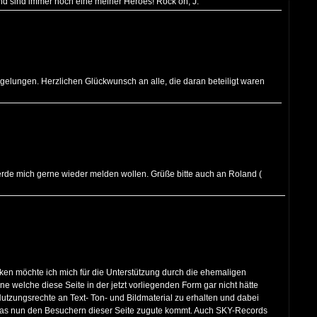
d sind immer noch eine meiner Heroes! Rock on, J.
gelungen. Herzlichen Glückwunsch an alle, die daran beteiligt waren
 werde mich gerne wieder melden wollen. Grüße bitte auch an Roland (
anken möchte ich mich für die Unterstützung durch die ehemaligen
 welche diese Seite in der jetzt vorliegenden Form gar nicht hätte
 Nutzungsrechte an Text- Ton- und Bildmaterial zu erhalten und dabei
das nun den Besuchern dieser Seite zugute kommt. Auch SKY-Records